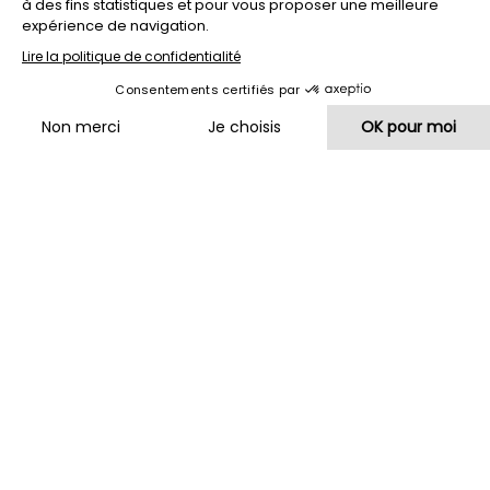
FILET DE ROUGET BRETON
45
Riz Croustillant, Courgettes, Safran d’Alsace
HOMARD BLEU
68
Noyé au beurre Bordier Yuzu
FILET DE BŒUF « HERDSHIRE »
50
SAUCE BÉARNAISE
Compression de pomme de terre, Artichauts
CŒUR DE RIS DE VEAU
55
Aubergine Chinoise à l’ail, jus corsé, Crumble de noix de
Cajou, spätzlés à la tomate
TARTARE DE FILET DE BŒUF «
42
COUPÉ AU COUTEAU »
Dressing Thaï (sublimé de 15gr de Caviar Vintage de la
Maison Sturia + 35€)